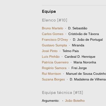
Equipa
Elenco [#10]
Bruno Martelo
· D. Sebastião
Carlos Gomes
· Cristóvão de Távora
Francisco D'Orey
· D. João de Portugal
Gustavo Sumpta
· Miranda
José Pinto
· Telmo Pais
Luís Pinhão
· Cardeal D. Henrique
Patrícia Guerreiro
· Maria Noronha
Rogério Samora
· Frei Jorge
Rui Morrison
· Manuel de Sousa Coutinh
Suzana Borges
· D. Madalena de Vilhena
Equipa técnica [#13]
Argumento:
·
João Botelho