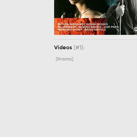
Videos
[#1]:
[Promo]