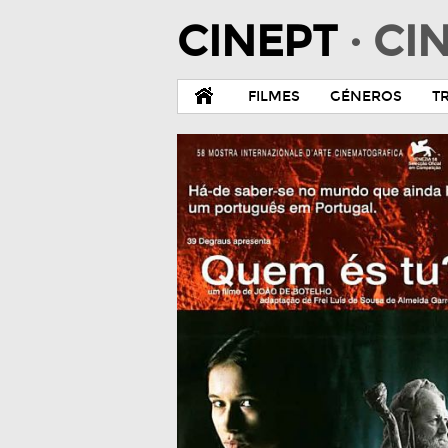
CINEPT
· C
FILMES
GÉNEROS
T