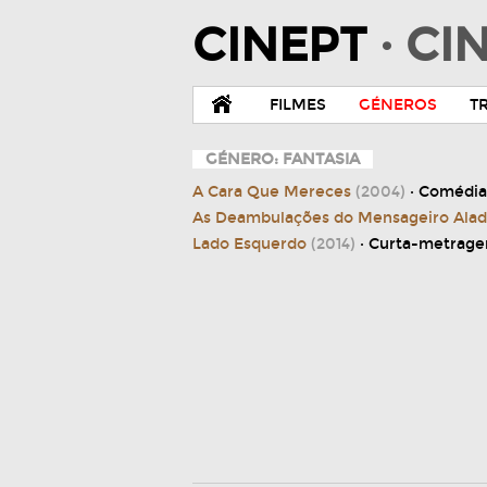
CINEPT
· C
FILMES
GÉNEROS
T
GÉNERO: FANTASIA
A Cara Que Mereces
(2004)
· Comédia
As Deambulações do Mensageiro Ala
Lado Esquerdo
(2014)
· Curta-metrag