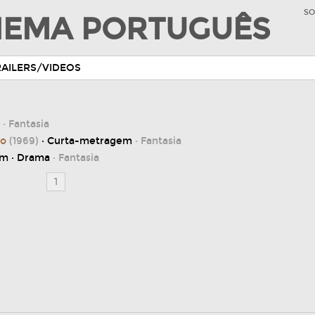
SO
INEMA PORTUGUÊS
RAILERS/VIDEOS
· Fantasia
do
(1969)
· Curta-metragem
· Fantasia
em · Drama
· Fantasia
1