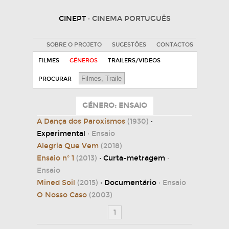
CINEPT
· CINEMA PORTUGUÊS
SOBRE O PROJETO
SUGESTÕES
CONTACTOS
FILMES
GÉNEROS
TRAILERS/VIDEOS
PROCURAR
GÉNERO: ENSAIO
A Dança dos Paroxismos
(1930)
·
Experimental
· Ensaio
Alegria Que Vem
(2018)
Ensaio nº 1
(2013)
· Curta-metragem
·
Ensaio
Mined Soil
(2015)
· Documentário
· Ensaio
O Nosso Caso
(2003)
1