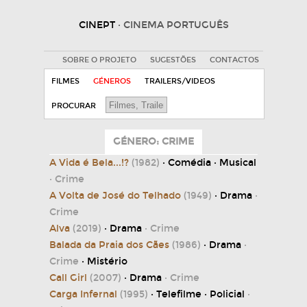
CINEPT
· CINEMA PORTUGUÊS
SOBRE O PROJETO
SUGESTÕES
CONTACTOS
FILMES
GÉNEROS
TRAILERS/VIDEOS
PROCURAR
GÉNERO: CRIME
A Vida é Bela...!?
(1982)
· Comédia · Musical
· Crime
A Volta de José do Telhado
(1949)
· Drama
·
Crime
Alva
(2019)
· Drama
· Crime
Balada da Praia dos Cães
(1986)
· Drama
·
Crime
· Mistério
Call Girl
(2007)
· Drama
· Crime
Carga Infernal
(1995)
· Telefilme · Policial
·