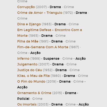
Crime
Corrupção
(2007)
· Drama
· Crime
Crime de Amor - Triangulo
(1972)
· Drama
·
Crime
Dina e Django
(1983)
· Drama
· Crime
Em Legítima Defesa - Encontro Com a
Morte
(1965)
· Drama
· Crime
Filha da Mãe
(1991)
· Drama
· Crime
Fim-de-Semana Com A Morte
(1967)
·
Crime
· Acção
Inferno
(1999)
· Suspense
· Crime
· Acção
Julgamento
(2007)
· Drama
· Crime
Justiça do Céu
(1952)
· Drama
· Crime
Kilas, o Mau da Fita
(1980)
· Drama
· Crime
O Fim do Mundo
(2019)
· Drama
· Crime
·
Acção
Ornamento & Crime
(2015)
· Drama ·
Policial
· Crime
Os Imortais
(2003)
· Drama
· Crime
· Acção