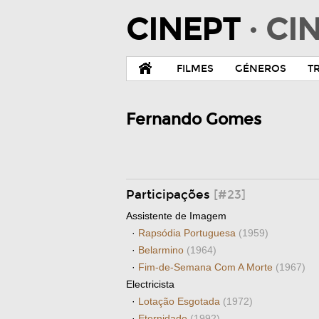
CINEPT
· C
FILMES
GÉNEROS
T
Fernando Gomes
Participações
[#23]
Assistente de Imagem
·
Rapsódia Portuguesa
(1959)
·
Belarmino
(1964)
·
Fim-de-Semana Com A Morte
(1967)
Electricista
·
Lotação Esgotada
(1972)
·
Eternidade
(1992)