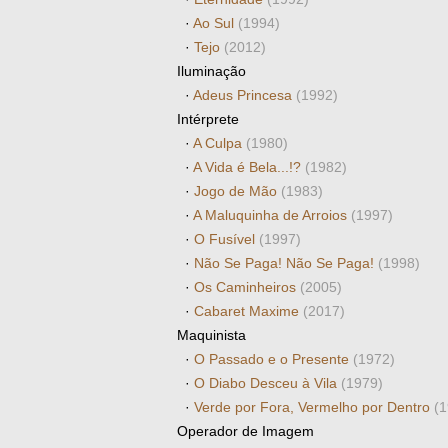
·
Ao Sul
(1994)
·
Tejo
(2012)
Iluminação
·
Adeus Princesa
(1992)
Intérprete
·
A Culpa
(1980)
·
A Vida é Bela...!?
(1982)
·
Jogo de Mão
(1983)
·
A Maluquinha de Arroios
(1997)
·
O Fusível
(1997)
·
Não Se Paga! Não Se Paga!
(1998)
·
Os Caminheiros
(2005)
·
Cabaret Maxime
(2017)
Maquinista
·
O Passado e o Presente
(1972)
·
O Diabo Desceu à Vila
(1979)
·
Verde por Fora, Vermelho por Dentro
(1
Operador de Imagem