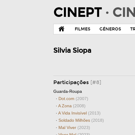
CINEPT
· C
FILMES
GÉNEROS
T
Silvia Siopa
Participações
[#8]
Guarda-Roupa
·
Dot.com
(2007)
·
A Zona
(2008)
·
A Vida Invisível
(2013)
·
Soldado Milhões
(2018)
·
Mal Viver
(2023)
·
Viver Mal
(2023)