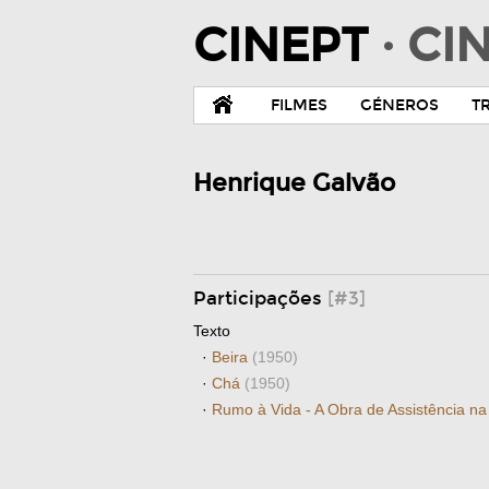
CINEPT
· C
FILMES
GÉNEROS
T
Henrique Galvão
Participações
[#3]
Texto
·
Beira
(1950)
·
Chá
(1950)
·
Rumo à Vida - A Obra de Assistência na 