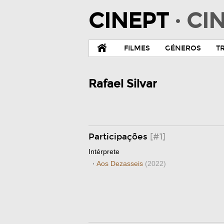
CINEPT
· C
FILMES
GÉNEROS
T
Rafael Silvar
Participações
[#1]
Intérprete
·
Aos Dezasseis
(2022)