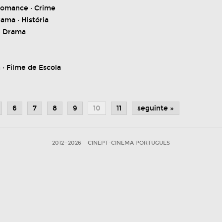
Romance · Crime
ama · História
· Drama
a
· Filme de Escola
6
7
8
9
10
11
seguinte »
2012—2026
CINEPT-CINEMA PORTUGUES