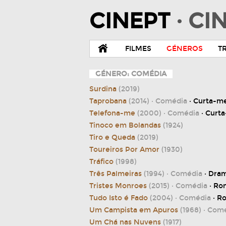
CINEPT
· C
FILMES
GÉNEROS
T
GÉNERO: COMÉDIA
Surdina
(2019)
Taprobana
(2014)
· Comédia
· Curta-m
Telefona-me
(2000)
· Comédia
· Curt
Tinoco em Bolandas
(1924)
Tiro e Queda
(2019)
Toureiros Por Amor
(1930)
Tráfico
(1998)
Três Palmeiras
(1994)
· Comédia
· Dra
Tristes Monroes
(2015)
· Comédia
· Ro
Tudo Isto é Fado
(2004)
· Comédia
· R
Um Campista em Apuros
(1968)
· Com
Um Chá nas Nuvens
(1917)