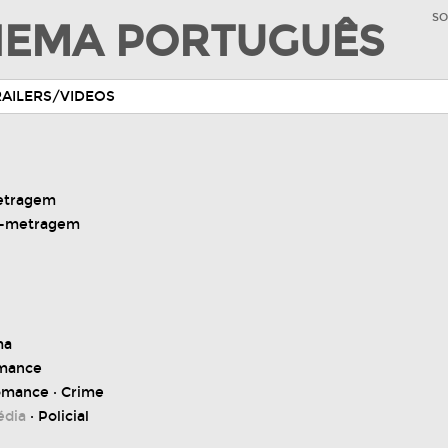
SO
INEMA PORTUGUÊS
RAILERS/VIDEOS
etragem
a-metragem
ma
mance
omance · Crime
édia
· Policial