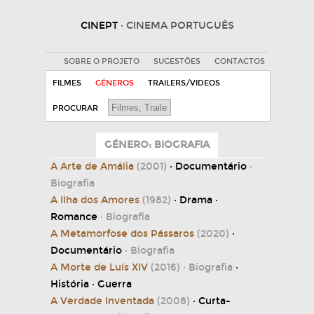
CINEPT
· CINEMA PORTUGUÊS
SOBRE O PROJETO
SUGESTÕES
CONTACTOS
FILMES
GÉNEROS
TRAILERS/VIDEOS
PROCURAR
GÉNERO: BIOGRAFIA
A Arte de Amália
(2001)
· Documentário
·
Biografia
A Ilha dos Amores
(1982)
· Drama ·
Romance
· Biografia
A Metamorfose dos Pássaros
(2020)
·
Documentário
· Biografia
A Morte de Luís XIV
(2016)
· Biografia
·
História · Guerra
A Verdade Inventada
(2008)
· Curta-