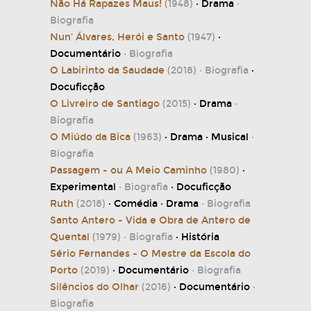
Não Há Rapazes Maus!
(1948)
· Drama
·
Biografia
Nun’ Álvares, Herói e Santo
(1947)
·
Documentário
· Biografia
O Labirinto da Saudade
(2018)
· Biografia
·
Docuficção
O Livreiro de Santiago
(2015)
· Drama
·
Biografia
O Miúdo da Bica
(1963)
· Drama · Musical
·
Biografia
Passagem - ou A Meio Caminho
(1980)
·
Experimental
· Biografia
· Docuficção
Ruth
(2018)
· Comédia · Drama
· Biografia
Santo Antero - Vida e Obra de Antero de
Quental
(1979)
· Biografia
· História
Sério Fernandes - O Mestre da Escola do
Porto
(2019)
· Documentário
· Biografia
Silêncios do Olhar
(2016)
· Documentário
·
Biografia