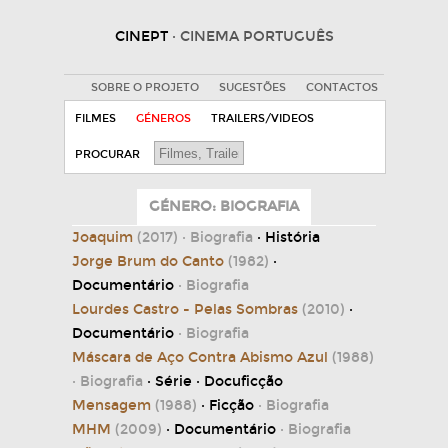
CINEPT
· CINEMA PORTUGUÊS
SOBRE O PROJETO
SUGESTÕES
CONTACTOS
FILMES
GÉNEROS
TRAILERS/VIDEOS
PROCURAR
GÉNERO: BIOGRAFIA
Joaquim
(2017)
· Biografia
· História
Jorge Brum do Canto
(1982)
·
Documentário
· Biografia
Lourdes Castro - Pelas Sombras
(2010)
·
Documentário
· Biografia
Máscara de Aço Contra Abismo Azul
(1988)
· Biografia
· Série · Docuficção
Mensagem
(1988)
· Ficção
· Biografia
MHM
(2009)
· Documentário
· Biografia