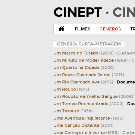
CINEPT
· C
FILMES
GÉNEROS
T
GÉNERO: CURTA-METRAGEM
Um Marco no Futebol
(2018)
· Curta-
Um Minuto de Modernidade
(1999)
· 
Um Quarto na Cidade
(2020)
Um Rapaz Chamado Jaime
(2015)
Um Rio Chamado Ave
(2012)
· Docume
Um Roubo
(1975)
Um Roupão Vermelho Sangue
(2009)
Um Tempo Reencontrado
(2002)
· Do
Um Tesouro
(1958)
Uma Aventura Inquietante
(1983)
Uma Canção Distante
(2001)
Uma Cerveja no Inverno
(1998)
· Curt