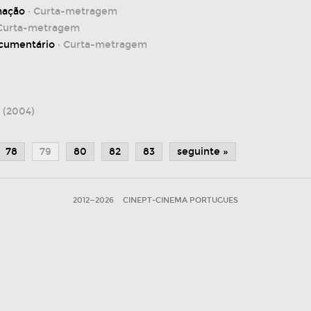
mação
· Curta-metragem
Curta-metragem
ocumentário
· Curta-metragem
I
(2004)
78
79
80
82
83
seguinte »
2012—2026
CINEPT-CINEMA PORTUGUES