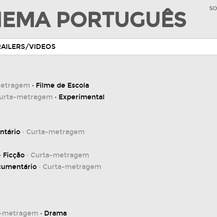
SO
INEMA PORTUGUÊS
RAILERS/VIDEOS
metragem
· Filme de Escola
Curta-metragem
· Experimental
ntário
· Curta-metragem
· Ficção
· Curta-metragem
cumentário
· Curta-metragem
a-metragem
· Drama