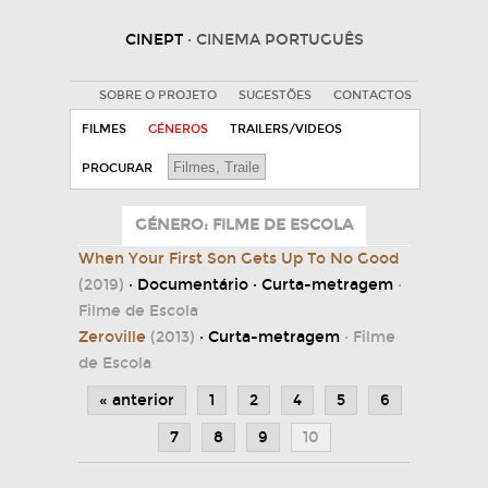
CINEPT
· CINEMA PORTUGUÊS
SOBRE O PROJETO
SUGESTÕES
CONTACTOS
FILMES
GÉNEROS
TRAILERS/VIDEOS
PROCURAR
GÉNERO: FILME DE ESCOLA
When Your First Son Gets Up To No Good
(2019)
· Documentário · Curta-metragem
·
Filme de Escola
Zeroville
(2013)
· Curta-metragem
· Filme
de Escola
« anterior
1
2
4
5
6
7
8
9
10