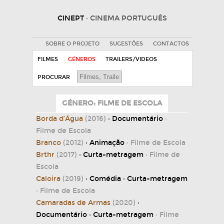
CINEPT
· CINEMA PORTUGUÊS
SOBRE O PROJETO
SUGESTÕES
CONTACTOS
FILMES
GÉNEROS
TRAILERS/VIDEOS
PROCURAR
GÉNERO: FILME DE ESCOLA
Borda d’Água
(2016)
· Documentário
·
Filme de Escola
Branco
(2012)
· Animação
· Filme de Escola
Brthr
(2017)
· Curta-metragem
· Filme de
Escola
Caloira
(2019)
· Comédia · Curta-metragem
· Filme de Escola
Camaradas de Armas
(2020)
·
Documentário · Curta-metragem
· Filme